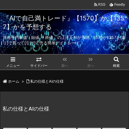
RSS
Feedly
『AIで自己満トレード』【1570】か【135
7】かを予想する
日経平均株価「始値 → 終値」の上下をAIが予測。1570か1357を[寄
り]で買って[引け]で売る簡単デイトレード。
メニュー
サイドバー
前へ
次へ
検索
ホーム
>
私の仕様とAIの仕様
私の仕様とAIの仕様