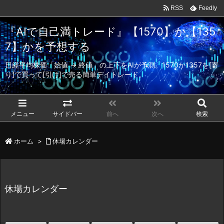
RSS
Feedly
『AIで自己満トレード』【1570】か【135
7】かを予想する
日経平均株価「始値 → 終値」の上下をAIが予測。1570か1357を[寄
り]で買って[引け]で売る簡単デイトレード。
メニュー
サイドバー
前へ
次へ
検索
ホーム
>
休場カレンダー
休場カレンダー