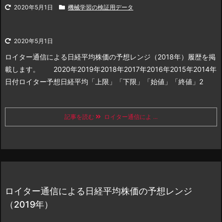
2020年5月1日
機械学習の検証用データ
2020年5月1日
ロイター通信による日経平均株価の予想レンジ（2018年）履歴を掲
載します。
2020年2019年2018年2017年2016年2015年2014年
日付ロイター予想日経平均「上限」「下限」「始値」「終値」2
記事を読む
ロイター通信によ ...
ロイター通信による日経平均株価の予想レンジ
（2019年）