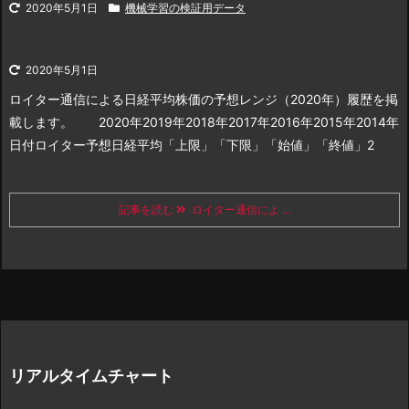
2020年5月1日
機械学習の検証用データ
2020年5月1日
ロイター通信による日経平均株価の予想レンジ（2020年）履歴を掲
載します。
2020年2019年2018年2017年2016年2015年2014年
日付ロイター予想日経平均「上限」「下限」「始値」「終値」2
記事を読む
ロイター通信によ ...
リアルタイムチャート