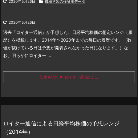
2020年5月26日
機械学習の検証用データ
2020年5月26日
過去「ロイター通信」が予想した、日経平均株価の想定レンジ（履
歴）を掲載します。
2014年〜2020年までの毎日の履歴です。
（数
値が抜けている日は予想が発表されなかった日になります。）
な
お、明らかにロイター ...
記事を読む
ロイター通信によ ...
ロイター通信による日経平均株価の予想レンジ
（2014年）