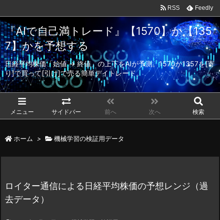
RSS
Feedly
『AIで自己満トレード』【1570】か【135
7】かを予想する
日経平均株価「始値 → 終値」の上下をAIが予測。1570か1357を[寄
り]で買って[引け]で売る簡単デイトレード。
メニュー
サイドバー
前へ
次へ
検索
ホーム
>
機械学習の検証用データ
ロイター通信による日経平均株価の予想レンジ（過
去データ）