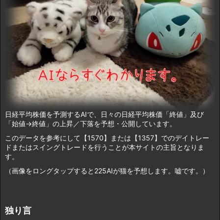
日経平均株価を予測するAIで、日々の日経平均株価「終値」及び
「始値→終値」の上昇／下落を予想・公開しています。
このデータを参考にして【1570】または【1357】でのデイトレー
ドまたはスイングトレードを行うことが本サイトの主旨となりま
す。
（画像をロングタップすると225AIが猫を予想します。嘘です。）
独り言