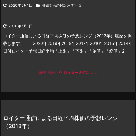
2020年5月1日
機械学習の検証用データ
2020年5月1日
ロイター通信による日経平均株価の予想レンジ（2017年）履歴を掲
載します。
2020年2019年2018年2017年2016年2015年2014年
日付ロイター予想日経平均「上限」「下限」「始値」「終値」2
記事を読む
ロイター通信によ ...
ロイター通信による日経平均株価の予想レンジ
（2018年）