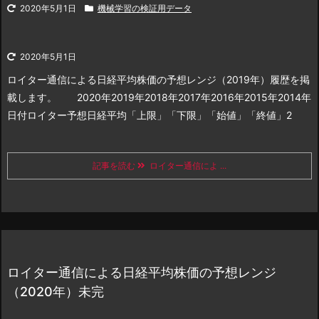
2020年5月1日
機械学習の検証用データ
2020年5月1日
ロイター通信による日経平均株価の予想レンジ（2019年）履歴を掲
載します。
2020年2019年2018年2017年2016年2015年2014年
日付ロイター予想日経平均「上限」「下限」「始値」「終値」2
記事を読む
ロイター通信によ ...
ロイター通信による日経平均株価の予想レンジ
（2020年）未完